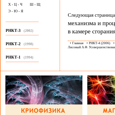
Х - Ц - Ч
Ш - Щ
Э - Ю - Я
Следующая страниц
...........................................
механизма и проц
в камере сгорани
РНКТ-3
(2002)
...........................................
•
Главная
•
РНКТ-4 (2006)
РНКТ-2
(1998)
Лисовый А.Ф. Усовершенствова
...........................................
РНКТ-1
(1994)
...........................................