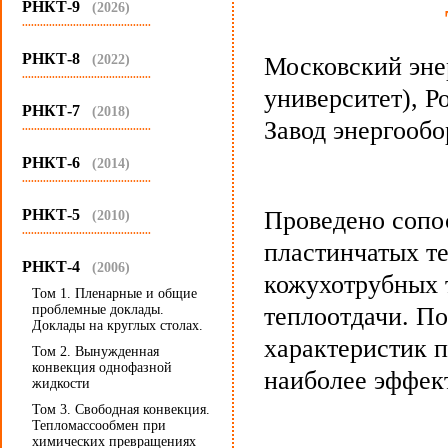
РНКТ-9
(2026)
...........................................
РНКТ-8
(2022)
Московский эне
...........................................
университет), Ро
РНКТ-7
(2018)
Завод энергообо
...........................................
РНКТ-6
(2014)
...........................................
РНКТ-5
Проведено сопо
(2010)
...........................................
пластинчатых т
РНКТ-4
(2006)
кожухотрубных 
Том 1. Пленарные и общие
проблемные доклады.
теплоотдачи. По
Доклады на круглых столах.
характеристик 
Том 2. Вынужденная
конвекция однофазной
наиболее эффект
жидкости
Том 3. Свободная конвекция.
Тепломассообмен при
химических превращениях