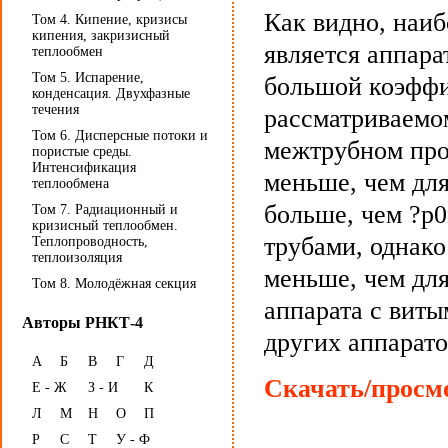
Как видно, наи
Том 4. Кипение, кризисы
кипения, закризисный
является аппара
теплообмен
Том 5. Испарение,
большой коэффи
конденсация. Двухфазные
течения
рассматриваемом
Том 6. Дисперсные потоки и
межтрубном прос
пористые среды.
Интенсификация
меньше, чем для
теплообмена
больше, чем ?р0
Том 7. Радиационный и
кризисный теплообмен.
трубами, однако
Теплопроводность,
теплоизоляция
меньше, чем для
Том 8. Молодёжная секция
аппарата с виты
Авторы РНКТ-4
других аппарато
А
Б
В
Г
Д
Скачать/просмо
Е - Ж
З - И
К
Л
М
Н
О
П
Р
С
Т
У - Ф