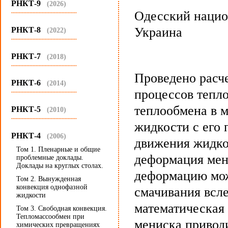
РНКТ-9
(2026)
...........................................
Одесский нацио
Украина
РНКТ-8
(2022)
...........................................
РНКТ-7
(2018)
...........................................
Проведено расч
РНКТ-6
(2014)
процессов тепло
...........................................
теплообмена в 
РНКТ-5
(2010)
...........................................
жидкости с его 
РНКТ-4
(2006)
движения жидко
Том 1. Пленарные и общие
деформация мени
проблемные доклады.
Доклады на круглых столах.
деформацию мож
Том 2. Вынужденная
конвекция однофазной
смачивания всле
жидкости
математическая 
Том 3. Свободная конвекция.
Тепломассообмен при
мениска привод
химических превращениях