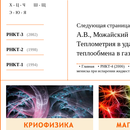
Х - Ц - Ч
Ш - Щ
Э - Ю - Я
...........................................
Следующая страниц
А.В., Можайский 
РНКТ-3
(2002)
...........................................
Теплометрия в уд
РНКТ-2
(1998)
теплообмена в га
...........................................
РНКТ-1
(1994)
•
Главная
•
РНКТ-4 (2006)
...........................................
мениска при испарении жидкости