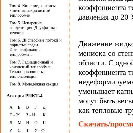
коэффициента т
Том 4. Кипение, кризисы
кипения, закризисный
давления до 20 
теплообмен
Том 5. Испарение,
конденсация. Двухфазные
течения
Том 6. Дисперсные потоки и
Движение жидкос
пористые среды.
Интенсификация
мениска со сте
теплообмена
области. С одно
Том 7. Радиационный и
кризисный теплообмен.
коэффициента те
Теплопроводность,
теплоизоляция
недеформируемы
Том 8. Молодёжная секция
уменьшает капи
Авторы РНКТ-4
могут быть весь
А
Б
В
Г
Д
как тепловые тр
Е - Ж
З - И
К
Скачать/просмо
Л
М
Н
О
П
Р
С
Т
У - Ф