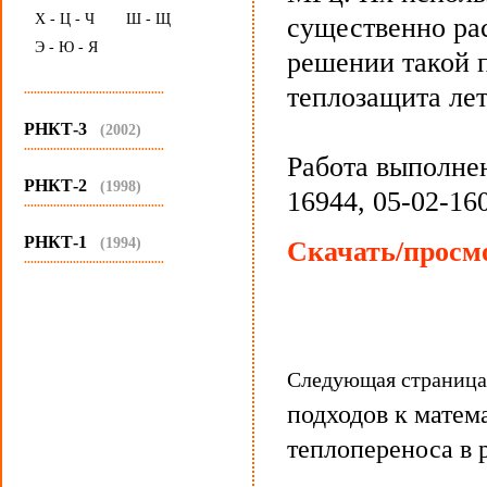
Х - Ц - Ч
Ш - Щ
существенно ра
Э - Ю - Я
решении такой 
теплозащита лет
...........................................
РНКТ-3
(2002)
...........................................
Работа выполне
РНКТ-2
(1998)
16944, 05-02-160
...........................................
РНКТ-1
(1994)
Скачать/просмо
...........................................
Следующая страниц
подходов к мате
теплопереноса в 