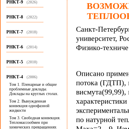
РНКТ-9
(2026)
ВОЗМОЖ
...........................................
ТЕПЛОО
РНКТ-8
(2022)
...........................................
Санкт-Петербур
РНКТ-7
(2018)
университет, Ро
...........................................
Физико-техничес
РНКТ-6
(2014)
...........................................
РНКТ-5
(2010)
...........................................
Описано примен
РНКТ-4
(2006)
потока (ГДТП),
Том 1. Пленарные и общие
проблемные доклады.
висмута(99,99),
Доклады на круглых столах.
характеристики
Том 2. Вынужденная
конвекция однофазной
эксперименталь
жидкости
по натурной теп
Том 3. Свободная конвекция.
Тепломассообмен при
Маха=2…9. Изм
химических превращениях