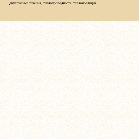
двухфазные течения, теплопроводность, теплоизоляция.