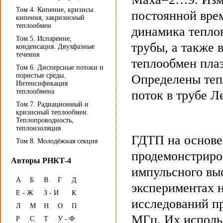
Том 4. Кипение, кризисы
постоянной вре
кипения, закризисный
теплообмен
динамика теплов
Том 5. Испарение,
трубы, а также 
конденсация. Двухфазные
течения
теплообмен пла
Том 6. Дисперсные потоки и
пористые среды.
Определены теп
Интенсификация
теплообмена
поток в трубе Л
Том 7. Радиационный и
кризисный теплообмен.
Теплопроводность,
теплоизоляция
ГДТП на основе
Том 8. Молодёжная секция
продемонстриро
Авторы РНКТ-4
импульсного выс
А
Б
В
Г
Д
экспериментах 
Е - Ж
З - И
К
исследований п
Л
М
Н
О
П
МГц. Их исполь
Р
С
Т
У - Ф